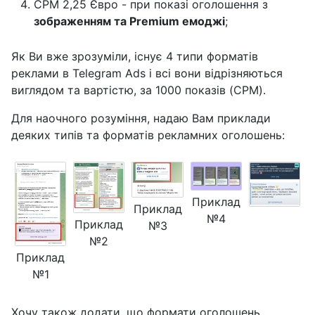
CPM 2,25 Євро - при показі оголошення з
зображенням та Premium емоджі
;
Як Ви вже зрозуміли, існує 4 типи форматів
реклами в Telegram Ads і всі вони відрізняються
виглядом та вартістю, за 1000 показів (CPM).
Для наочного розуміння, надаю Вам приклади
деяких типів та форматів рекламних оголошень:
Приклад
Приклад
№4
Приклад
№3
№2
Приклад
№1
Хочу також додати, що формати оголошень,