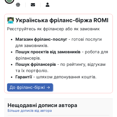
Підписатися на оновлення від автора
PerfoMax Admin
👨🏻‍💻 Українська фріланс-біржа ROMI
Реєструйтесь як фрілансер або як замовник
Магазин фріланс-послуг
- готові послуги
для замовників.
Пошук проєктів від замовників
- робота для
фрілансерів.
Пошук фрілансерів
- по рейтингу, відгукам
та їх портфоліо.
Гарантії
- шляхом депонування коштів.
До фріланс-біржі →
Нещодавні дописи автора
Більше дописів від автора