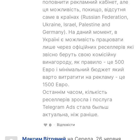
поповнити рекламний кабінет, але
ця можливість, покищо, відсутня
саме в країнах (Russian Federation,
Ukraine, Israel, Palestine and
Germany). На даний момент, в
Україні є можливість працювати
лише через офіційних реселлерів які
звісно беруть свою комісійну
винагороду, як правило - це 500
Евро і мінімальний бюджет який
варто витратити на рекламу - це
1500 Евро.
Останнім часом, кількість
реселлерів зросла і послуга
Telegram Ads стала быльш
актуальна, ніж раніше.
Відповісти
0
Максим Вітряний
на Середа, 26 червня