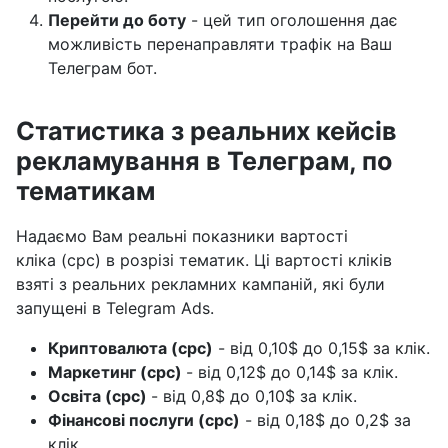
Перейти до боту
- цей тип оголошення дає
можливість перенаправляти трафік на Ваш
Телеграм бот.
Статистика з реальних кейсів
рекламування в Телеграм, по
тематикам
Надаємо Вам реальні показники вартості
кліка (cpc) в розрізі тематик. Ці вартості кліків
взяті з реальних рекламних кампаній, які були
запущені в Telegram Ads.
Криптовалюта (cpc)
- від 0,10$ до 0,15$ за клік.
Маркетинг (cpc)
- від 0,12$ до 0,14$ за клік.
Освіта (cpc)
- від 0,8$ до 0,10$ за клік.
Фінансові послуги (cpc)
- від 0,18$ до 0,2$ за
клік.