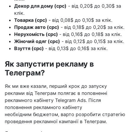
Декор для дому (cpc)
- від 0,20$ до 0,30$ за
клік.
Товарка (cpc)
- від 0,08$ до 0,10$ за клік.
Продаж авто (cpc)
- від 0,18$ до 0,20$ за клік.
Нерухомість (cpc)
- від 0,16$ до 0,18$ за клік.
Жіночий одяг (cpc)
- від 0,12$ до 0,15$ за клік.
Взуття (cpc)
- від 0,13$ до 0,16$ за клік.
Як запустити рекламу в
Телеграм?
Як ми вже казали, перший крок до запуску
реклами від Телеграм полягає в поповненні
рекламного кабінету Telegram Ads. Після
поповнення рекламного кабінету
необхідним бюджетом, варто розробити стратегію
проведення рекламної кампанії в Телеграм.