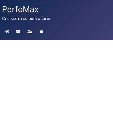
PerfoMax
Спільнота маркетологів
Home
Підписатися на блог
Sign In