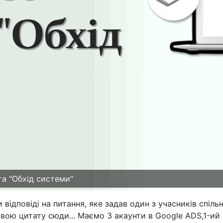
та "Обхід системи"
ідповіді на питання, яке задав один з учасників спільн
свою цитату сюди... Маємо 3 акаунти в Google ADS,1-ий 