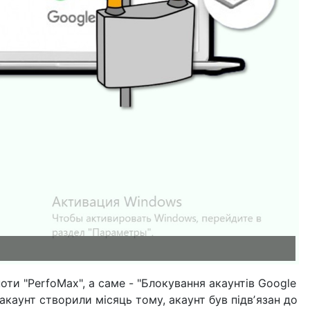
оти "PerfoMax", а саме - "Блокування акаунтів Google
акаунт створили місяць тому, акаунт був підвʼязан до