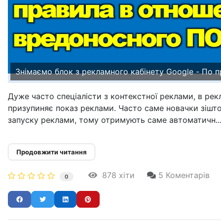
Знімаємо блок з рекламного кабінету Google - По 
Дуже часто спеціалісти з контекстної реклами, в рек
призупиняє показ реклами. Часто саме новачки зішто
запуску реклами, тому отримують саме автоматичн..
Продовжити читання
878 хіти
5 Коментарів
0