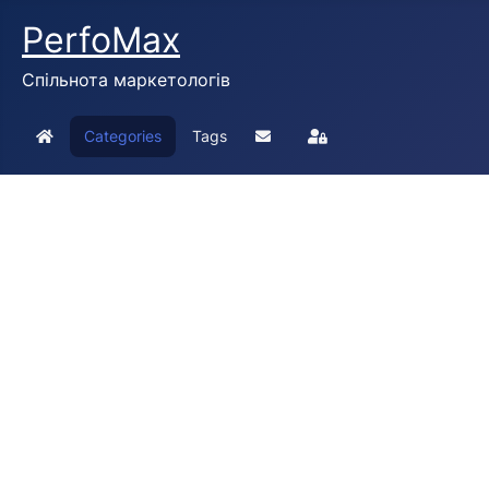
PerfoMax
Спільнота маркетологів
Categories
Tags
Home
Підписатися на блог
Sign In