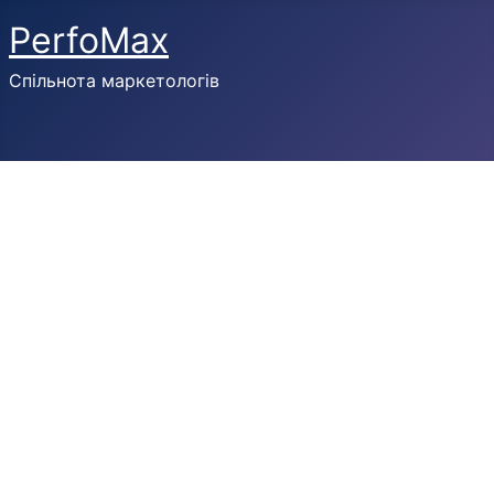
PerfoMax
Спільнота маркетологів