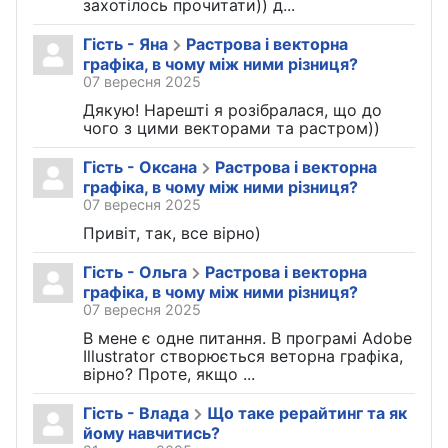
захотілось прочитати)) д...
Гість - Яна
Растрова і векторна
графіка, в чому між ними різниця?
07 вересня 2025
Дякую! Нарешті я розібралася, що до
чого з цими векторами та растром))
Гість - Оксана
Растрова і векторна
графіка, в чому між ними різниця?
07 вересня 2025
Привіт, так, все вірно)
Гість - Ольга
Растрова і векторна
графіка, в чому між ними різниця?
07 вересня 2025
В мене є одне питання. В програмі Adobe
Illustrator створюється веторна графіка,
вірно? Проте, якщо ...
Гість - Влада
Що таке рерайтинг та як
йому навчитись?