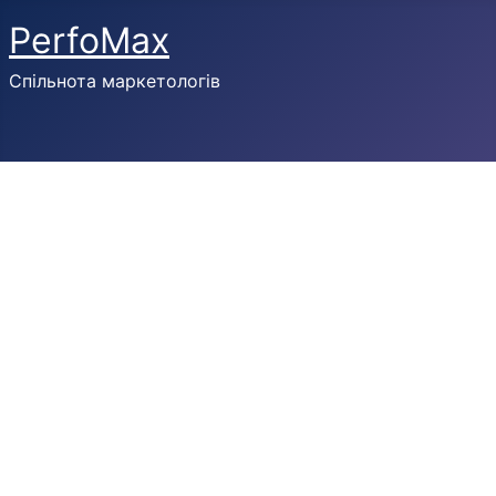
PerfoMax
Спільнота маркетологів