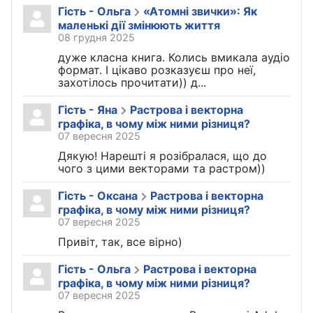
Гість - Ольга
«Атомні звички»: Як
маленькі дії змінюють життя
08 грудня 2025
дуже класна книга. Колись вмикала аудіо
формат. І цікаво розказуєш про неї,
захотілось прочитати)) д...
Гість - Яна
Растрова і векторна
графіка, в чому між ними різниця?
07 вересня 2025
Дякую! Нарешті я розібралася, що до
чого з цими векторами та растром))
Гість - Оксана
Растрова і векторна
графіка, в чому між ними різниця?
07 вересня 2025
Привіт, так, все вірно)
Гість - Ольга
Растрова і векторна
графіка, в чому між ними різниця?
07 вересня 2025